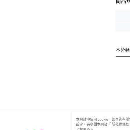
商品
本分類
本網站中使用 cookie，欲查詢有關
設定，請參閱本網站「
隱私權條款
使用 cookie。
了解更多 >