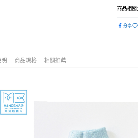
每筆NT$8
商品相關分
臺灣離島-
新生兒肚衣/
每筆NT$1
分享
套/護手套
說明
商品規格
相關推薦