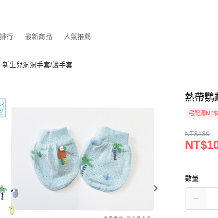
排行
最新商品
人氣推薦
新生兒洞洞手套/護手套
熱帶鸚
宅配滿NT$
NT$130
NT$1
數量