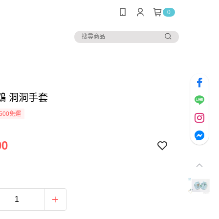
0
鵡 洞洞手套
500免運
00