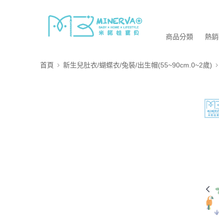
商品分類
熱銷
首頁
新生兒肚衣/蝴蝶衣/兔裝/出生帽(55~90cm.0~2歲)