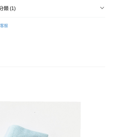
0，滿NT$500(含以上)免運費
類 (1)
金、馬、澎
蝴蝶衣/兔裝/出生帽(55~90cm.0~2歲)
新生兒洞洞手
00，滿NT$1,000(含以上)免運費
客服