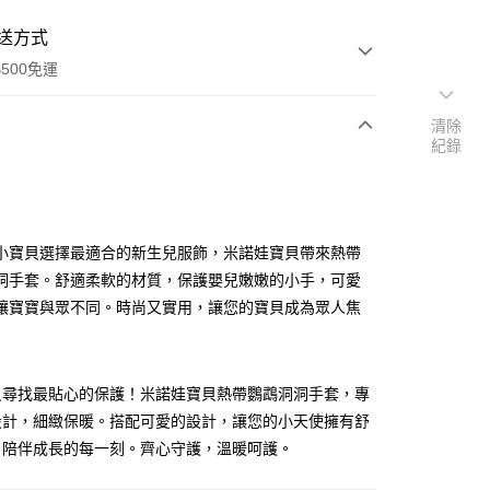
送方式
500免運
清除
紀錄
次付款
小寶貝選擇最適合的新生兒服飾，米諾娃寶貝帶來熱帶
洞手套。舒適柔軟的材質，保護嬰兒嫩嫩的小手，可愛
讓寶寶與眾不同。時尚又實用，讓您的寶貝成為眾人焦
貝尋找最貼心的保護！米諾娃寶貝熱帶鸚鵡洞洞手套，專
設計，細緻保暖。搭配可愛的設計，讓您的小天使擁有舒
，陪伴成長的每一刻。齊心守護，溫暖呵護。