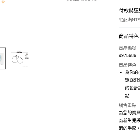
付款與運
宅配滿NT$
付款方式
商品特色
信用卡一
商品編號
9975686
LINE Pay
商品特色
Apple Pay
為你的
鸚鵡洞
街口支付
的設計
悠遊付
點。
ATM付款
銷售重點
為您的寶
為新生兒
運送方式
適的手感
宅配