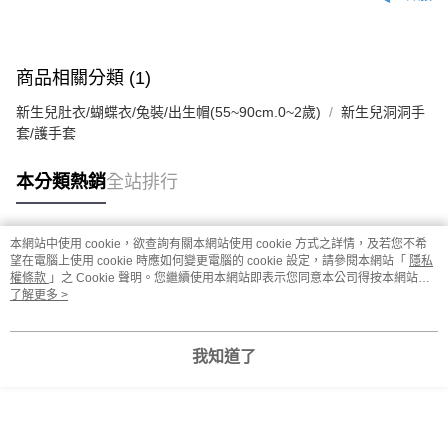
商品相關分類 (1)
新生兒肚衣/蝴蝶衣/兔裝/出生帽(55~90cm.0~2歲)
新生兒洞洞手
套/護手套
本分類熱銷
全站排行
本網站中使用 cookie，欲查詢有關本網站使用 cookie 方式之詳情，及若您不希
熱門標籤
望在電腦上使用 cookie 時應如何變更電腦的 cookie 設定，請參閱本網站「
隱私
權條款
」之 Cookie 聲明。您繼續使用本網站即表示您同意本公司得按本網站使
用條款之 Cookie 聲明使用 cookie。
了解更多 >
我知道了