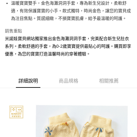
街口支付
溫暖寶寶雙手，金色海灘洞洞手套，專為新生兒設計，柔軟舒
適，有效保護寶寶的小手。款式獨特，時尚金色，讓您的寶貝成
悠遊付
為注目焦點。質感細緻，不損寶寶肌膚，給予最溫暖的呵護。
ATM付款
銷售重點
米諾娃寶貝網站獨家推出金色海灘洞洞手套，完美配合新生兒肚衣
運送方式
系列。柔軟舒適的手套，為0-2歲寶寶提供最貼心的呵護。購買即享
宅配
優惠，為您的寶寶打造溫馨時尚的穿著體驗。
每筆NT$80，滿NT$500(含以上)免運費
臺灣離島-金、馬、澎
每筆NT$100，滿NT$1,000(含以上)免運費
詳細說明
商品規格
相關推薦