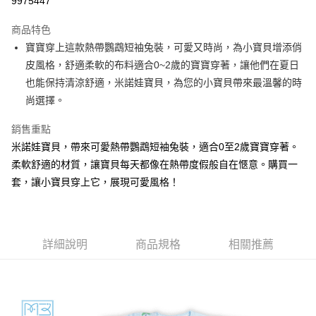
9975447
Apple Pay
商品特色
街口支付
寶寶穿上這款熱帶鸚鵡短袖兔裝，可愛又時尚，為小寶貝增添俏
皮風格，舒適柔軟的布料適合0~2歲的寶寶穿著，讓他們在夏日
悠遊付
也能保持清涼舒適，米諾娃寶貝，為您的小寶貝帶來最溫馨的時
ATM付款
尚選擇。
銷售重點
運送方式
米諾娃寶貝，帶來可愛熱帶鸚鵡短袖兔裝，適合0至2歲寶寶穿著。
宅配
柔軟舒適的材質，讓寶貝每天都像在熱帶度假般自在愜意。購買一
每筆NT$80，滿NT$500(含以上)免運費
套，讓小寶貝穿上它，展現可愛風格！
臺灣離島-金、馬、澎
每筆NT$100，滿NT$1,000(含以上)免運費
詳細說明
商品規格
相關推薦