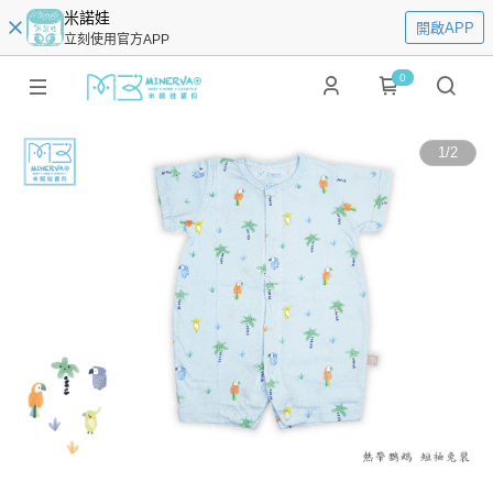
米諾娃
開啟APP
立刻使用官方APP
0
1
/
2