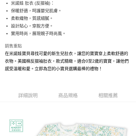
街口支付
米諾娃 肚衣 (反摺袖)：
保暖舒適，呵護嬰兒肌膚。
悠遊付
柔軟織物，質感細膩。
ATM付款
設計貼心，穿脫方便。
實用時尚，展現親子時尚風。
運送方式
銷售重點
宅配
在米諾娃寶貝尋找可愛的新生兒肚衣，讓您的寶寶穿上柔軟舒適的
每筆NT$80，滿NT$500(含以上)免運費
衣物。美國棉反摺袖肚衣，款式精緻，適合0至2歲的寶寶，讓他們
臺灣離島-金、馬、澎
感受溫暖和愛。立即為您的小寶貝選購最棒的禮物！
每筆NT$100，滿NT$1,000(含以上)免運費
詳細說明
商品規格
相關推薦