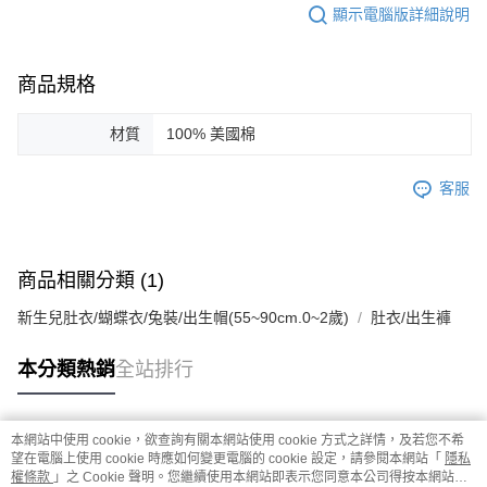
顯示電腦版詳細說明
商品規格
材質
100% 美國棉
客服
商品相關分類 (1)
新生兒肚衣/蝴蝶衣/兔裝/出生帽(55~90cm.0~2歲)
肚衣/出生褲
本分類熱銷
全站排行
本網站中使用 cookie，欲查詢有關本網站使用 cookie 方式之詳情，及若您不希
熱門標籤
望在電腦上使用 cookie 時應如何變更電腦的 cookie 設定，請參閱本網站「
隱私
權條款
」之 Cookie 聲明。您繼續使用本網站即表示您同意本公司得按本網站使