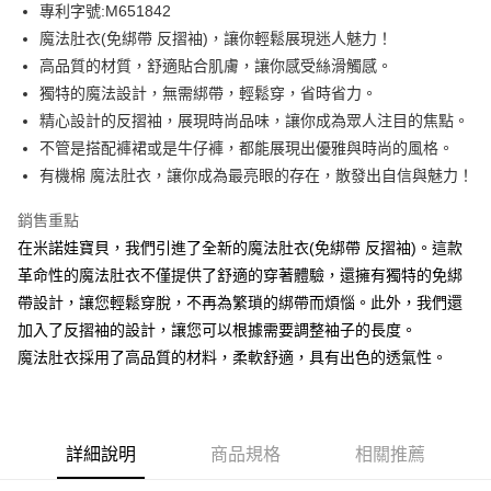
街口支付
專利字號:M651842
魔法肚衣(免綁帶 反摺袖)，讓你輕鬆展現迷人魅力！
悠遊付
高品質的材質，舒適貼合肌膚，讓你感受絲滑觸感。
ATM付款
獨特的魔法設計，無需綁帶，輕鬆穿，省時省力。
精心設計的反摺袖，展現時尚品味，讓你成為眾人注目的焦點。
運送方式
不管是搭配褲裙或是牛仔褲，都能展現出優雅與時尚的風格。
有機棉 魔法肚衣，讓你成為最亮眼的存在，散發出自信與魅力！
宅配
每筆NT$80，滿NT$500(含以上)免運費
銷售重點
臺灣離島-金、馬、澎
在米諾娃寶貝，我們引進了全新的魔法肚衣(免綁帶 反摺袖)。這款
革命性的魔法肚衣不僅提供了舒適的穿著體驗，還擁有獨特的免綁
每筆NT$100，滿NT$1,000(含以上)免運費
帶設計，讓您輕鬆穿脫，不再為繁瑣的綁帶而煩惱。此外，我們還
加入了反摺袖的設計，讓您可以根據需要調整袖子的長度。
魔法肚衣採用了高品質的材料，柔軟舒適，具有出色的透氣性。
詳細說明
商品規格
相關推薦