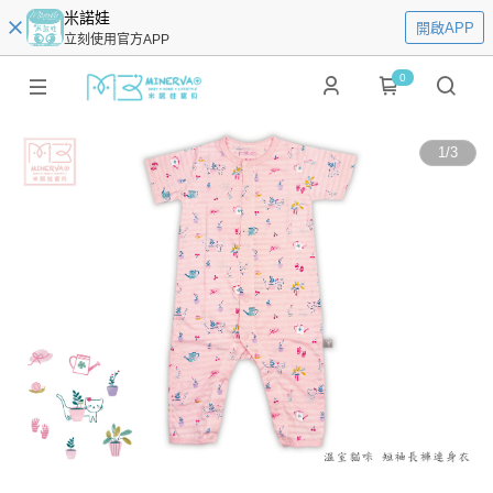
米諾娃
開啟APP
立刻使用官方APP
0
1
/
3