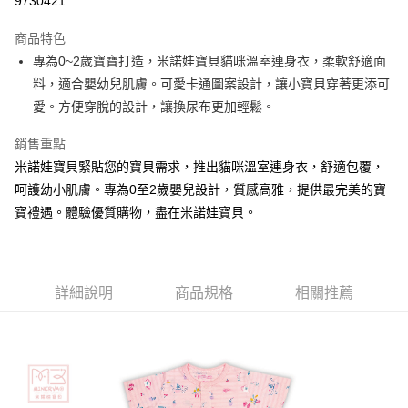
9730421
街口支付
商品特色
悠遊付
專為0~2歲寶寶打造，米諾娃寶貝貓咪溫室連身衣，柔軟舒適面
料，適合嬰幼兒肌膚。可愛卡通圖案設計，讓小寶貝穿著更添可
ATM付款
愛。方便穿脫的設計，讓換尿布更加輕鬆。
運送方式
銷售重點
宅配
米諾娃寶貝緊貼您的寶貝需求，推出貓咪溫室連身衣，舒適包覆，
每筆NT$80，滿NT$500(含以上)免運費
呵護幼小肌膚。專為0至2歲嬰兒設計，質感高雅，提供最完美的寶
寶禮遇。體驗優質購物，盡在米諾娃寶貝。
臺灣離島-金、馬、澎
每筆NT$100，滿NT$1,000(含以上)免運費
詳細說明
商品規格
相關推薦