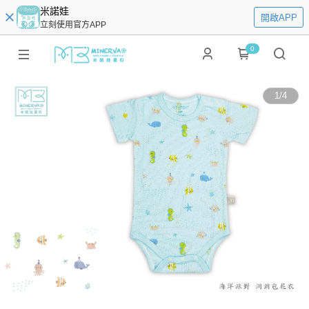
米諾娃
開啟APP
立刻使用官方APP
0
1
/
4