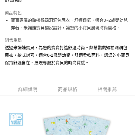
9729955
Apple Pay
商品特色
街口支付
寶寶專屬的熱帶鸚鵡洞洞包屁衣，舒適透氣，適合0~2歲嬰幼兒
穿著。米諾娃寶貝獨家設計，讓您的小寶貝展現時尚風格。
悠遊付
銷售重點
ATM付款
透過米諾娃寶貝，為您的寶寶打造舒適時尚。熱帶鸚鵡短袖洞洞包
屁衣，款式討喜，適合0-2歲嬰幼兒。舒適柔軟面料，讓您的小寶貝
運送方式
保持舒適自在。展現專屬於寶貝的時尚質感。
宅配
每筆NT$80，滿NT$500(含以上)免運費
臺灣離島-金、馬、澎
詳細說明
商品規格
相關推薦
每筆NT$100，滿NT$1,000(含以上)免運費