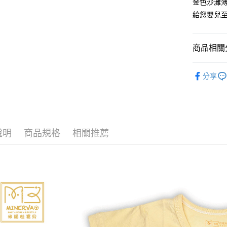
金色沙灘
ATM付款
給您嬰兒
運送方式
商品相關分
宅配
嬰幼兒 上衣
每筆NT$8
分享
臺灣離島-
每筆NT$1
說明
商品規格
相關推薦