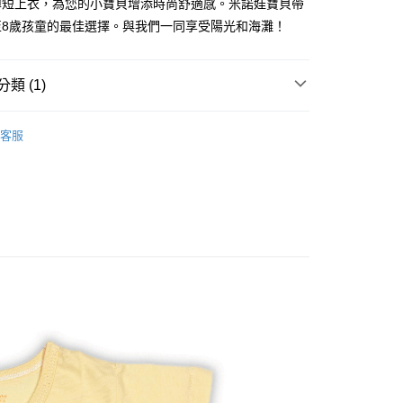
薄短上衣，為您的小寶貝增添時尚舒適感。米諾娃寶貝帶
至8歲孩童的最佳選擇。與我們一同享受陽光和海灘！
類 (1)
/褲子/背心系列(70~140cm.6個月~8歲
短袖上衣
0，滿NT$500(含以上)免運費
客服
金、馬、澎
00，滿NT$1,000(含以上)免運費