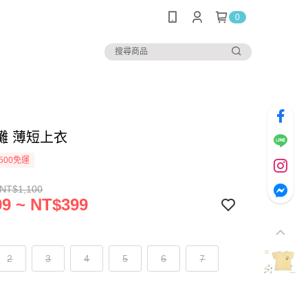
0
灘 薄短上衣
500免運
 NT$1,100
9 ~ NT$399
2
3
4
5
6
7