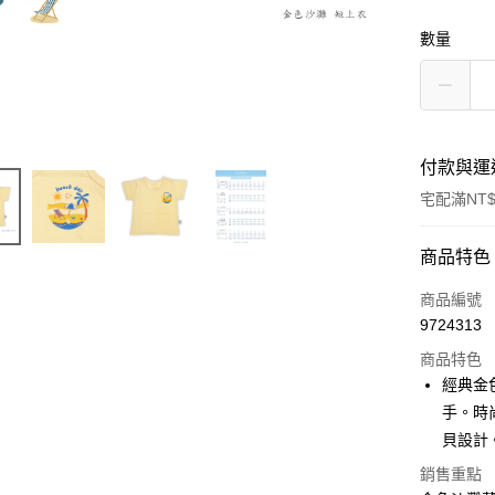
數量
付款與運
宅配滿NT$
付款方式
商品特色
信用卡一
商品編號
9724313
LINE Pay
商品特色
Apple Pay
經典金
手。時
街口支付
貝設計
悠遊付
銷售重點