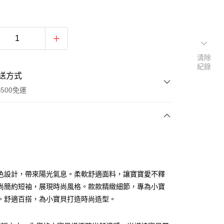
清除
紀錄
送方式
500免運
次付款
色設計，帶來陽光氣息。柔軟舒適面料，讓寶寶愛不釋
尚簡約短袖，展現時尚風格。款款精緻細節，專為小寶
。舒適百搭，為小寶貝打造時尚造型。