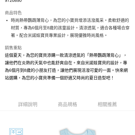
9720850
Apple Pay
商品特色
街口支付
時尚熱帶鸚鵡薄背心，為您的小寶貝增添活潑風采。柔軟舒適的
材質，專為6個月至8歲的孩童設計。清涼透氣，適合各種場合穿
悠遊付
著。配合米諾娃寶貝專業設計，展現優雅時尚風格。
ATM付款
銷售重點
這個夏天，為您的寶貝添購一款清涼透氣的「熱帶鸚鵡薄背心」，
運送方式
讓他們在炎熱的天氣中也能舒爽自在。來自米諾娃寶貝的設計，專
宅配
為6個月到8歲的小朋友打造，讓他們展現活潑可愛的一面。快來網
每筆NT$80，滿NT$500(含以上)免運費
站選購，為您的小寶貝準備一個舒適又時尚的夏日造型吧！
臺灣離島-金、馬、澎
每筆NT$100，滿NT$1,000(含以上)免運費
詳細說明
商品規格
相關推薦