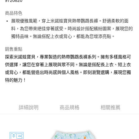
9720820
Apple Pay
商品特色
街口支付
展現優雅風範，穿上米諾娃寶貝熱帶鸚鵡長褲。舒適柔軟的面
料，為您帶來絕佳穿著感受。時尚設計搭配繽紛圖案，展現您的
悠遊付
獨特品味。無論搭配上衣或背心，都能為您增添亮點。
ATM付款
銷售重點
探索米諾娃寶貝，專業製造的熱帶鸚鵡長褲系列。擁有多樣風格可
運送方式
供選擇，讓您在穿著上展現與眾不同。無論是搭配長上衣、短上衣
宅配
或背心，都能營造出時尚感與個人風格。即刻瀏覽選購，展現您獨
每筆NT$80，滿NT$500(含以上)免運費
特的魅力！
臺灣離島-金、馬、澎
每筆NT$100，滿NT$1,000(含以上)免運費
詳細說明
商品規格
相關推薦