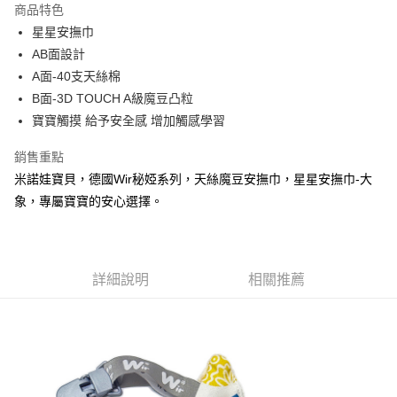
商品特色
街口支付
星星安撫巾
AB面設計
悠遊付
A面-40支天絲棉
ATM付款
B面-3D TOUCH A級魔豆凸粒
寶寶觸摸 給予安全感 增加觸感學習
運送方式
銷售重點
宅配
米諾娃寶貝，德國Wir秘婭系列，天絲魔豆安撫巾，星星安撫巾-大
每筆NT$80，滿NT$500(含以上)免運費
象，專屬寶寶的安心選擇。
臺灣離島-金、馬、澎
每筆NT$100，滿NT$1,000(含以上)免運費
詳細說明
相關推薦