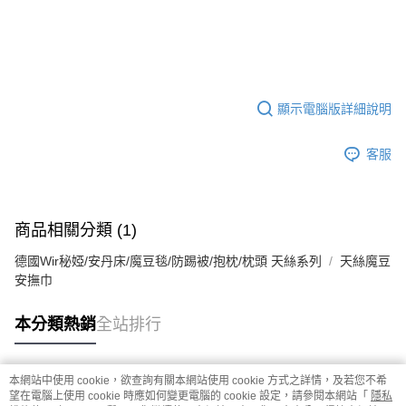
顯示電腦版詳細說明
客服
商品相關分類 (1)
德國Wir秘婭/安丹床/魔豆毯/防踢被/抱枕/枕頭 天絲系列
天絲魔豆
安撫巾
本分類熱銷
全站排行
本網站中使用 cookie，欲查詢有關本網站使用 cookie 方式之詳情，及若您不希
熱門標籤
望在電腦上使用 cookie 時應如何變更電腦的 cookie 設定，請參閱本網站「
隱私