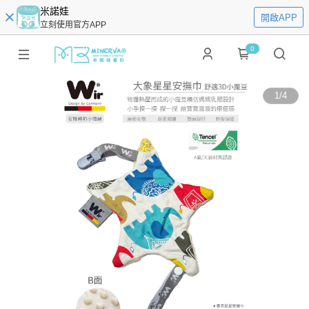
米諾娃
開啟APP
立刻使用官方APP
0
1
/
4