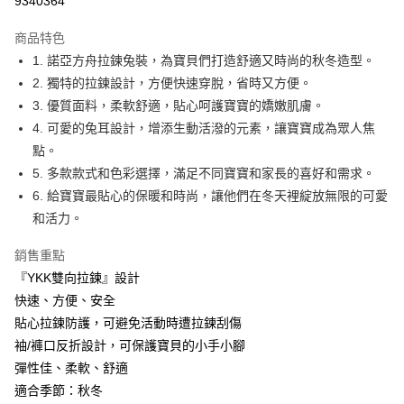
9340364
Apple Pay
商品特色
街口支付
1. 諾亞方舟拉鍊兔裝，為寶貝們打造舒適又時尚的秋冬造型。
2. 獨特的拉鍊設計，方便快速穿脫，省時又方便。
悠遊付
3. 優質面料，柔軟舒適，貼心呵護寶寶的嬌嫩肌膚。
ATM付款
4. 可愛的兔耳設計，增添生動活潑的元素，讓寶寶成為眾人焦
點。
運送方式
5. 多款款式和色彩選擇，滿足不同寶寶和家長的喜好和需求。
6. 給寶寶最貼心的保暖和時尚，讓他們在冬天裡綻放無限的可愛
宅配
和活力。
每筆NT$80，滿NT$500(含以上)免運費
臺灣離島-金、馬、澎
銷售重點
『YKK雙向拉鍊』設計
每筆NT$100，滿NT$1,000(含以上)免運費
快速、方便、安全
貼心拉鍊防護，可避免活動時遭拉鍊刮傷
袖/褲口反折設計，可保護寶貝的小手小腳
彈性佳、柔軟、舒適
適合季節：秋冬