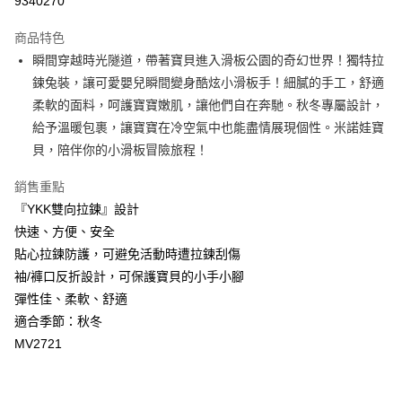
9340270
Apple Pay
商品特色
街口支付
瞬間穿越時光隧道，帶著寶貝進入滑板公園的奇幻世界！獨特拉
鍊兔裝，讓可愛嬰兒瞬間變身酷炫小滑板手！細膩的手工，舒適
悠遊付
柔軟的面料，呵護寶寶嫩肌，讓他們自在奔馳。秋冬專屬設計，
ATM付款
給予溫暖包裹，讓寶寶在冷空氣中也能盡情展現個性。米諾娃寶
貝，陪伴你的小滑板冒險旅程！
運送方式
銷售重點
宅配
『YKK雙向拉鍊』設計
每筆NT$80，滿NT$500(含以上)免運費
快速、方便、安全
臺灣離島-金、馬、澎
貼心拉鍊防護，可避免活動時遭拉鍊刮傷
袖/褲口反折設計，可保護寶貝的小手小腳
每筆NT$100，滿NT$1,000(含以上)免運費
彈性佳、柔軟、舒適
適合季節：秋冬
MV2721