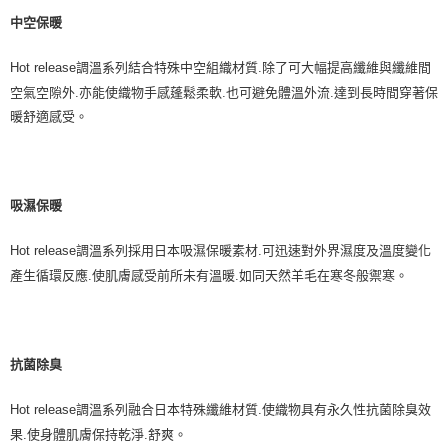
中空保暖
Hot release
調溫系列結合特殊中空組織材質
.
除了可大幅提高纖維與纖維間
空氣空隙外
.
亦能使織物手感蓬鬆柔軟
.
也可避免體溫外流
.
達到長時間穿著保
暖舒適感受。
吸濕保暖
Hot release
調溫系列採用日本吸濕保暖素材
.
可迅速對外界濕度及溫度變化
產生循環反應
.
使肌膚感受前所未有溫暖
.
如同天然羊毛在寒冬般禦寒。
抗菌除臭
Hot release
調溫系列融合日本特殊纖維材質
.
使織物具有永久性抗菌除臭效
果
.
使身體肌膚保持乾淨
.
舒爽。