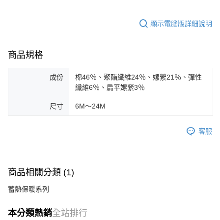
顯示電腦版詳細說明
商品規格
成份
棉46％、聚酯纖維24％、嫘縈21％、彈性
纖維6％、扁平嫘縈3％
尺寸
6M～24M
客服
商品相關分類 (1)
蓄熱保暖系列
本分類熱銷
全站排行