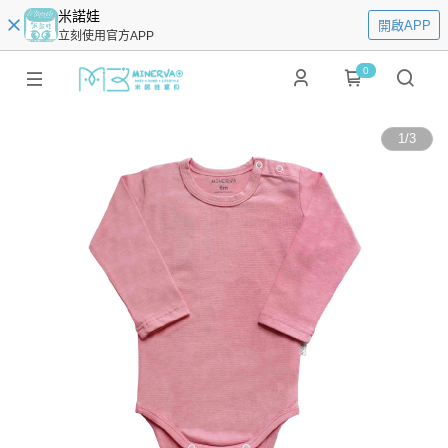
米諾娃
開啟APP
立刻使用官方APP
0
1
/
3