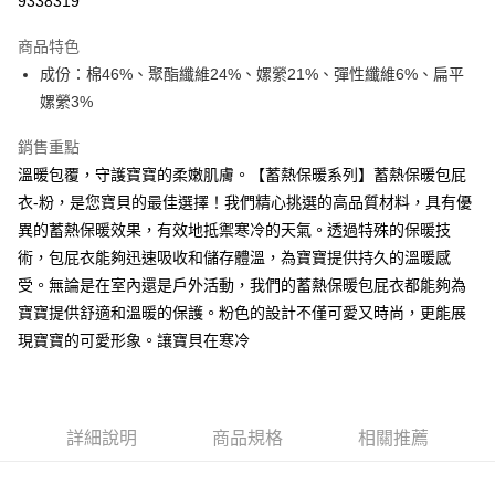
9338319
Apple Pay
商品特色
街口支付
成份：棉46%、聚酯纖維24%、嫘縈21%、彈性纖維6%、扁平
嫘縈3%
悠遊付
銷售重點
ATM付款
溫暖包覆，守護寶寶的柔嫩肌膚。【蓄熱保暖系列】蓄熱保暖包屁
衣-粉，是您寶貝的最佳選擇！我們精心挑選的高品質材料，具有優
運送方式
異的蓄熱保暖效果，有效地抵禦寒冷的天氣。透過特殊的保暖技
宅配
術，包屁衣能夠迅速吸收和儲存體溫，為寶寶提供持久的溫暖感
每筆NT$80，滿NT$500(含以上)免運費
受。無論是在室內還是戶外活動，我們的蓄熱保暖包屁衣都能夠為
臺灣離島-金、馬、澎
寶寶提供舒適和溫暖的保護。粉色的設計不僅可愛又時尚，更能展
現寶寶的可愛形象。讓寶貝在寒冷
每筆NT$100，滿NT$1,000(含以上)免運費
詳細說明
商品規格
相關推薦