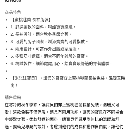
9299268
Apple Pay
商品特色
街口支付
【蜜桃毬蘭 長袖兔裝】
1. 舒適柔軟的面料，呵護寶寶嫩肌。
悠遊付
2. 長袖設計，適合秋冬季節穿著。
ATM付款
3. 可愛的兔子圖案，增添寶寶的可愛指數。
4. 兩用設計，可當作外出服或家居服。
運送方式
5. 多種尺寸選擇，適合不同年齡段的寶寶。
6. 精緻製作，細節處處用心，給寶寶最舒適的穿著體驗。
宅配
每筆NT$80，滿NT$500(含以上)免運費
【米諾娃寶貝】，讓您的寶寶穿上蜜桃毬蘭長袖兔裝，溫暖又時
尚！
銷售重點
在寒冷的秋冬季節，讓寶貝們穿上蜜桃毬蘭長袖兔裝，溫暖又可
愛！這款兔裝不僅保暖，還具有兩用功能，讓您的寶貝在不同場合
中輕鬆穿著。柔軟舒適的面料，讓寶貝們感受到無比的溫暖和舒
適。嬰幼兒專屬的設計，考慮到他們的成長和動作自由度，讓他們