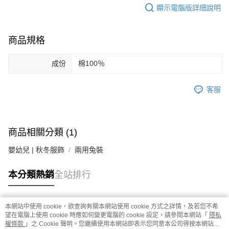
顯示電腦版詳細說明
商品規格
成份
棉100％
客服
商品相關分類 (1)
嬰幼兒 | 秋冬服飾
兩用兔裝
本分類熱銷
全站排行
本網站中使用 cookie，欲查詢有關本網站使用 cookie 方式之詳情，及若您不希
熱門標籤
望在電腦上使用 cookie 時應如何變更電腦的 cookie 設定，請參閱本網站「
隱私
權條款
」之 Cookie 聲明。您繼續使用本網站即表示您同意本公司得按本網站使