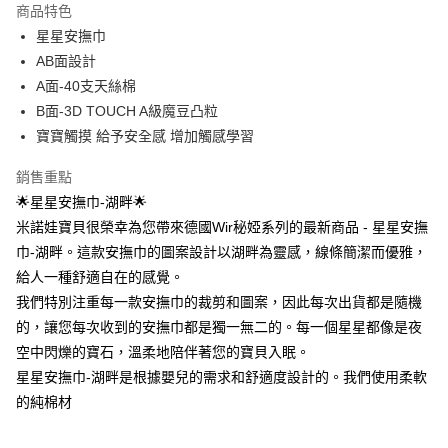
商品特色
街口支付
星星安撫巾
AB面設計
悠遊付
A面-40支天絲棉
ATM付款
B面-3D TOUCH A級魔豆凸粒
寶寶觸摸 給予安全感 增加觸感學習
運送方式
銷售重點
宅配
🌟星星安撫巾-湖畔🌟
每筆NT$80，滿NT$500(含以上)免運費
米諾娃寶貝很榮幸為您帶來德國Wir秘婭系列的最新商品 - 星星安撫
臺灣離島-金、馬、澎
巾-湖畔。這款安撫巾的圖案設計以湖畔為靈感，線條簡潔而優雅，
給人一種舒適自在的感覺。
每筆NT$100，滿NT$1,000(含以上)免運費
我們特別注重每一款安撫巾的裁剪和圖案，因此每次出貨都是隨機
的，讓您每次收到的安撫巾都是獨一無二的。每一個星星都像是夜
空中閃爍的寶石，溫柔地陪伴著您的寶貝入眠。
星星安撫巾-湖畔是根據嬰兒的需求和舒適度設計的。我們使用柔軟
的純棉材