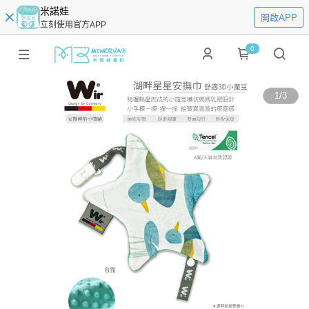
米諾娃
開啟APP
立刻使用官方APP
0
1
/
3