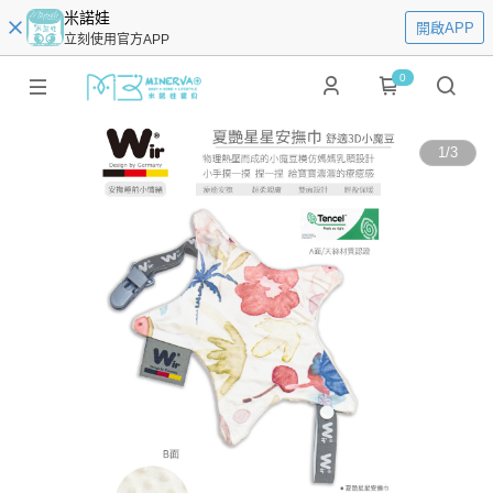
米諾娃
開啟APP
立刻使用官方APP
0
1
/
3