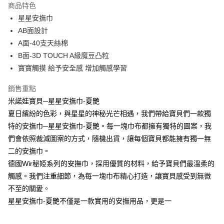
商品特色
街口支付
星星安撫巾
AB面設計
悠遊付
A面-40支天絲棉
ATM付款
B面-3D TOUCH A級魔豆凸粒
寶寶觸摸 給予安全感 增加觸感學習
運送方式
銷售重點
宅配
米諾娃寶貝─星星安撫巾-夏艷
每筆NT$80，滿NT$500(含以上)免運費
夏日繽紛的色彩，與星星的神秘光芒相遇，我們帶給寶貝們一款獨
臺灣離島-金、馬、澎
特的安撫巾─星星安撫巾-夏艷。每一塊巾布都擁有獨特的圖案，我
們會依照裁減圖案的方式，隨機出貨，讓每個寶貝都能擁有獨一無
每筆NT$100，滿NT$1,000(含以上)免運費
二的安撫巾。
德國Wir秘婭系列的安撫巾，採用優質的材料，給予寶貝們最溫柔的
觸感。我們注重細節，為每一塊巾布精心打造，讓寶貝感受到無微
不至的關愛。
星星安撫巾-夏艷不僅是一款實用的安撫用品，更是一