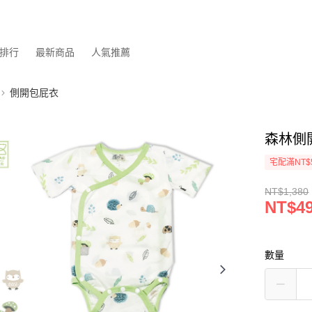
排行
最新商品
人氣推薦
側開包屁衣
森林側
宅配滿NT$
NT$1,380
NT$4
數量