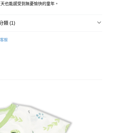
夏天也能感受到無憂愉快的童年。
0，滿NT$500(含以上)免運費
金、馬、澎
類 (1)
00，滿NT$1,000(含以上)免運費
衣/連身衣/雙拉鍊兔裝(60~90cm.0~2歲
側開包屁衣
客服