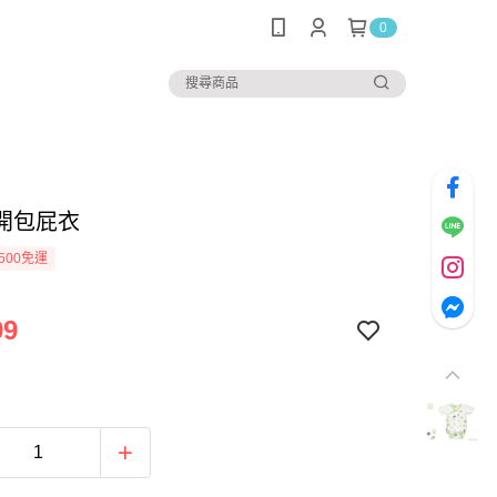
0
開包屁衣
500免運
99