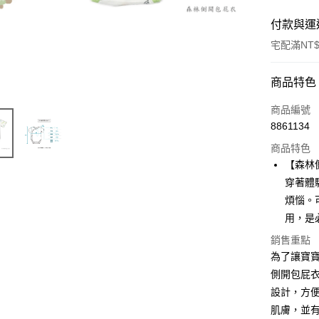
付款與運
宅配滿NT$
付款方式
商品特色
信用卡一
商品編號
8861134
LINE Pay
商品特色
Apple Pay
【森林
穿著體
街口支付
煩惱。
悠遊付
用，是
ATM付款
銷售重點
為了讓寶
側開包屁
運送方式
設計，方便
肌膚，並
宅配