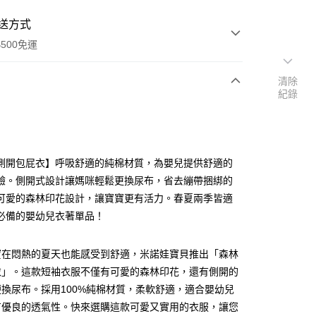
送方式
500免運
清除
紀錄
次付款
側開包屁衣】呼吸舒適的純棉材質，為嬰兒提供舒適的
驗。側開式設計讓媽咪輕鬆更換尿布，省去繃帶捆綁的
可愛的森林印花設計，讓寶寶更有活力。春夏兩季皆適
必備的嬰幼兒衣著單品！
寶在悶熱的夏天也能感受到舒適，米諾娃寶貝推出「森林
衣」。這款短袖衣服不僅有可愛的森林印花，還有側開的
換尿布。採用100%純棉材質，柔軟舒適，適合嬰幼兒
有優良的透氣性。快來選購這款可愛又實用的衣服，讓您