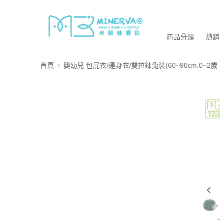
商品分類
熱銷
首頁
嬰幼兒 包屁衣/連身衣/雙拉鍊兔裝(60~90cm.0~2歲