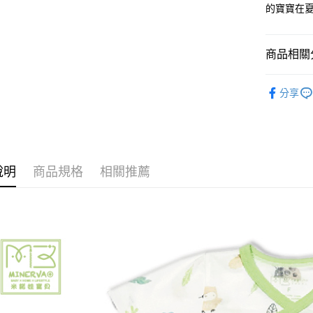
的寶寶在
每筆NT$8
臺灣離島-
商品相關分
每筆NT$1
嬰幼兒 包屁
分享
說明
商品規格
相關推薦