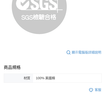
顯示電腦版詳細說明
商品規格
材質
100% 美國棉
客服