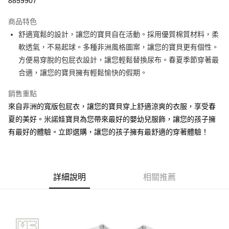
8859907
Apple Pay
商品特色
街口支付
舒適寬鬆的設計，讓您的寶貝自在活動。採用優質棉質材料，柔
軟透氣，不易起球。多種非洲風格圖案，讓您的寶貝更有個性。
悠遊付
方便易穿脫的包屁衣設計，讓您輕鬆替換尿布。春夏季節穿著最
ATM付款
合適，讓您的寶貝擁有輕鬆愉快的假期。
銷售重點
運送方式
來自非洲的寬版包屁衣，讓您的寶貝穿上舒適涼爽的衣服，享受春
宅配
夏的美好。米諾娃寶貝為您帶來最好的嬰幼兒服飾，讓您的孩子擁
每筆NT$80，滿NT$500(含以上)免運費
有最好的體驗。立即選購，讓您的孩子擁有最舒適的穿著體驗！
臺灣離島-金、馬、澎
每筆NT$100，滿NT$1,000(含以上)免運費
詳細說明
相關推薦