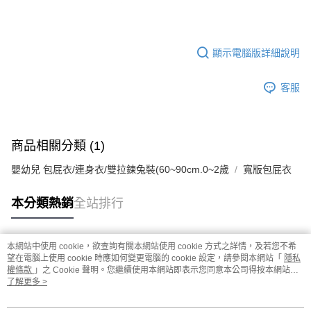
顯示電腦版詳細說明
客服
商品相關分類 (1)
嬰幼兒 包屁衣/連身衣/雙拉鍊兔裝(60~90cm.0~2歲
寬版包屁衣
本分類熱銷
全站排行
本網站中使用 cookie，欲查詢有關本網站使用 cookie 方式之詳情，及若您不希
熱門標籤
望在電腦上使用 cookie 時應如何變更電腦的 cookie 設定，請參閱本網站「
隱私
權條款
」之 Cookie 聲明。您繼續使用本網站即表示您同意本公司得按本網站使
用條款之 Cookie 聲明使用 cookie。
了解更多 >