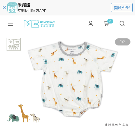
米諾娃
開啟APP
立刻使用官方APP
0
1
/
2