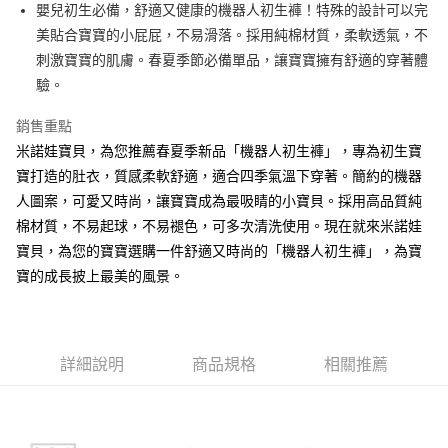
街口支付
嬰兒初生必備，舒適又健康的機器人初生褲！特殊的設計可以完
美貼合寶寶的小屁屁，不易滑落。採用純棉材質，柔軟透氣，不
悠遊付
刺激寶寶的肌膚。春夏季節必備單品，讓寶寶擁有舒適的穿著體
ATM付款
驗。
銷售重點
運送方式
米諾娃寶貝，為您推薦春夏季新品「機器人初生褲」，專為初生寶
宅配
寶打造的肚衣，質感柔軟舒適，適合四季氣溫下穿著。簡約的機器
每筆NT$80，滿NT$500(含以上)免運費
人圖案，可愛又時尚，讓寶寶成為最吸睛的小寶貝。採用高品質純
臺灣離島-金、馬、澎
棉材質，不易起球，不易褪色，可多次清洗使用。現在就來米諾娃
寶貝，為您的寶寶選購一件舒適又時尚的「機器人初生褲」，為寶
每筆NT$100，滿NT$1,000(含以上)免運費
寶的成長披上最美的風景。
詳細說明
商品規格
相關推薦