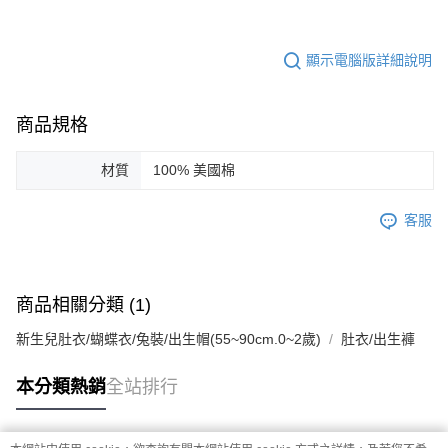
顯示電腦版詳細說明
商品規格
材質
100% 美國棉
客服
商品相關分類 (1)
新生兒肚衣/蝴蝶衣/兔裝/出生帽(55~90cm.0~2歲)
肚衣/出生褲
本分類熱銷
全站排行