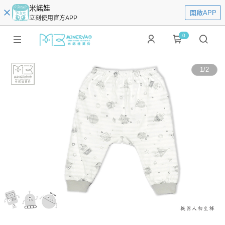
米諾娃
開啟APP
立刻使用官方APP
0
1
/
2