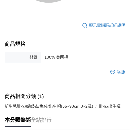
顯示電腦版詳細說明
商品規格
材質
100% 美國棉
客服
商品相關分類 (1)
新生兒肚衣/蝴蝶衣/兔裝/出生帽(55~90cm.0~2歲)
肚衣/出生褲
本分類熱銷
全站排行