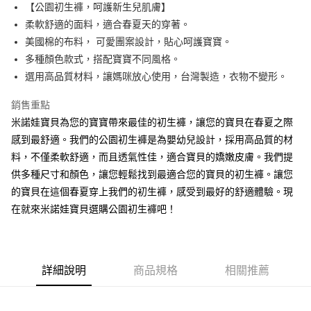
街口支付
【公園初生褲，呵護新生兒肌膚】
柔軟舒適的面料，適合春夏天的穿著。
悠遊付
美國棉的布料， 可愛團案設計，貼心呵護寶寶。
ATM付款
多種顏色款式，搭配寶寶不同風格。
選用高品質材料，讓媽咪放心使用，台灣製造，衣物不變形。
運送方式
銷售重點
宅配
米諾娃寶貝為您的寶寶帶來最佳的初生褲，讓您的寶貝在春夏之際
每筆NT$80，滿NT$500(含以上)免運費
感到最舒適。我們的公園初生褲是為嬰幼兒設計，採用高品質的材
臺灣離島-金、馬、澎
料，不僅柔軟舒適，而且透氣性佳，適合寶貝的嬌嫩皮膚。我們提
供多種尺寸和顏色，讓您輕鬆找到最適合您的寶貝的初生褲。讓您
每筆NT$100，滿NT$1,000(含以上)免運費
的寶貝在這個春夏穿上我們的初生褲，感受到最好的舒適體驗。現
在就來米諾娃寶貝選購公園初生褲吧！
詳細說明
商品規格
相關推薦