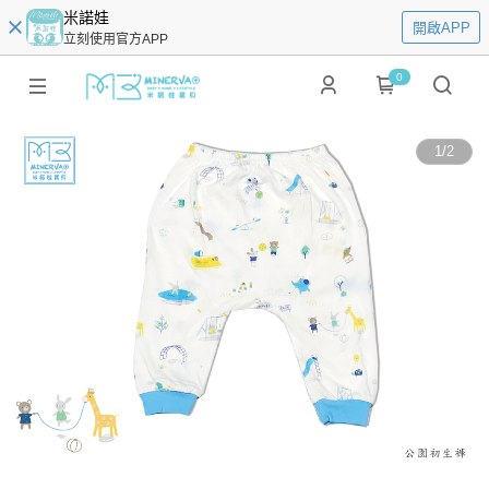
米諾娃
開啟APP
立刻使用官方APP
0
1
/
2