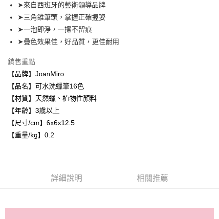
街口支付
➤來自西班牙的藝術領導品牌
➤三角錐筆頭，掌握正確握姿
悠遊付
➤一泡即淨，一擦不留痕
ATM付款
➤疊色效果佳，好品質，更佳耐用
銷售重點
運送方式
【品牌】JoanMiro
宅配
【品名】可水洗蠟筆16色
每筆NT$80，滿NT$500(含以上)免運費
【材質】天然蠟、植物性顏料
臺灣離島-金、馬、澎
【年齡】3歲以上
【尺寸/cm】6x6x12.5
每筆NT$100，滿NT$1,000(含以上)免運費
【重量/kg】0.2
詳細說明
相關推薦