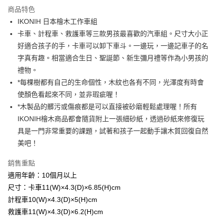
Apple Pay
商品特色
街口支付
IKONIH 日本檜木工作車組
卡車、計程車、救護車等三款男孩最喜歡的汽車組。尺寸大小正
悠遊付
好適合孩子的手，卡車可以卸下車斗。一邊玩，一邊記車子的名
ATM付款
字真有趣。相當適合生日、聖誕節、新生彌月禮等作為小男孩的
禮物。
運送方式
*每棵樹都有自己的生命個性，木紋也各有不同，光澤度有時會
使顏色看起來不同，並非瑕疵喔！
宅配
*木製品的髒污或傷痕都是可以直接被砂磨輕鬆處理喔！所有
每筆NT$80，滿NT$500(含以上)免運費
IKONIH檜木商品都會隨貨附上一張細砂紙，透過砂紙來修復玩
臺灣離島-金、馬、澎
具是一門非常重要的課題，試著和孩子一起動手讓木質回復自然
每筆NT$100，滿NT$1,000(含以上)免運費
美吧！
銷售重點
適用年齡：10個月以上
尺寸：卡車11(W)×4.3(D)×6.85(H)cm
計程車10(W)×4.3(D)×5(H)cm
救護車11(W)×4.3(D)×6.2(H)cm