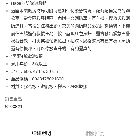
街口支付
Hape消防隊遊戲組
這座木製的消防局可隨時應對任何緊急情況，配有配備完善的辦
悠遊付
公室，飲食區和睡眠區，內附一台消防車、直升機、搜救犬和消
ATM付款
防道具，當接到任務出勤，英勇的消防隊員必須即刻換裝，下樓
前往火場進行救援任務。按下屋頂紅色按鈕，還會發出緊急火警
運送方式
模擬音效，打火英雄忙進忙出，插旗、廣播道具有模有樣，屋頂
還有停機坪，可以停放直升機。有夠逼真的！
宅配
*需要4號電池2顆
每筆NT$80，滿NT$500(含以上)免運費
適用年齡：3歲以上
臺灣離島-金、馬、澎
尺寸：60 x 47.8 x 30 cm
每筆NT$100，滿NT$1,000(含以上)免運費
產品條碼：6943478021600
材質：膠合板、密度板、櫸木、ABS塑膠
銷售重點
SF00821
詳細說明
相關推薦