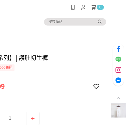
0
系列】│護肚初生褲
500免運
99