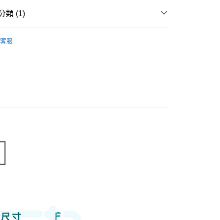
0，滿NT$500(含以上)免運費
類 (1)
金、馬、澎
蝴蝶衣/兔裝/出生帽(55~90cm.0~2歲)
肚衣/出生褲
00，滿NT$1,000(含以上)免運費
客服