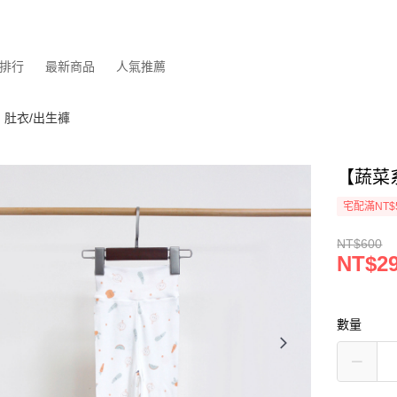
排行
最新商品
人氣推薦
肚衣/出生褲
【蔬菜
宅配滿NT$
NT$600
NT$2
數量