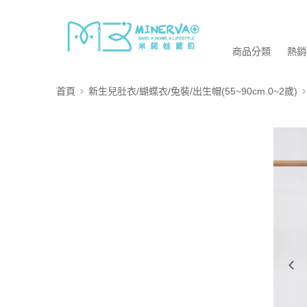
商品分類
熱銷
首頁
新生兒肚衣/蝴蝶衣/兔裝/出生帽(55~90cm.0~2歲)