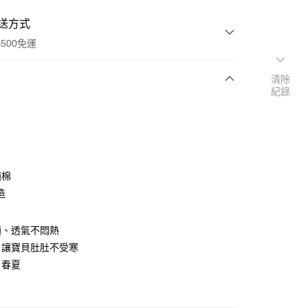
送方式
500免運
清除
紀錄
次付款
純棉
造
適、透氣不悶熱
，讓寶貝肚肚不受寒
：春夏