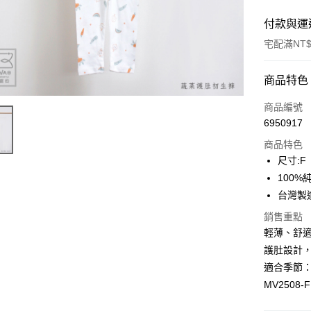
付款與運
宅配滿NT$
付款方式
商品特色
信用卡一
商品編號
6950917
LINE Pay
商品特色
Apple Pay
尺寸:F
100%
街口支付
台灣製
悠遊付
銷售重點
輕薄、舒
ATM付款
護肚設計
適合季節
運送方式
MV2508-F
宅配