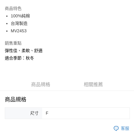
Apple Pay
商品特色
街口支付
100%純棉
台灣製造
悠遊付
MV2453
ATM付款
銷售重點
彈性佳、柔軟、舒適
運送方式
適合季節：秋冬
宅配
每筆NT$80，滿NT$500(含以上)免運費
臺灣離島-金、馬、澎
商品規格
相關推薦
每筆NT$100，滿NT$1,000(含以上)免運費
商品規格
尺寸
F
客服