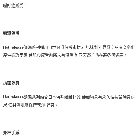
暖舒適感受。
吸濕保暖
Hot release
調溫系列採用日本吸濕保暖素材
.
可迅速對外界濕度及溫度變化
產生循環反應
.
使肌膚感受前所未有溫暖
.
如同天然羊毛在寒冬般禦寒。
抗菌除臭
Hot release
調溫系列融合日本特殊纖維材質
.
使織物具有永久性抗菌除臭效
果
.
使身體肌膚保持乾淨
.
舒爽。
柔棉手感