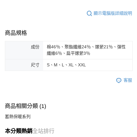
顯示電腦版詳細說明
商品規格
成份
棉46％、聚酯纖維24％、嫘縈21％、彈性
纖維6％、扁平嫘縈3％
尺寸
S、M、L、XL、XXL
客服
商品相關分類 (1)
蓄熱保暖系列
本分類熱銷
全站排行