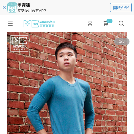
米諾娃
開啟APP
立刻使用官方APP
0
1
/
3