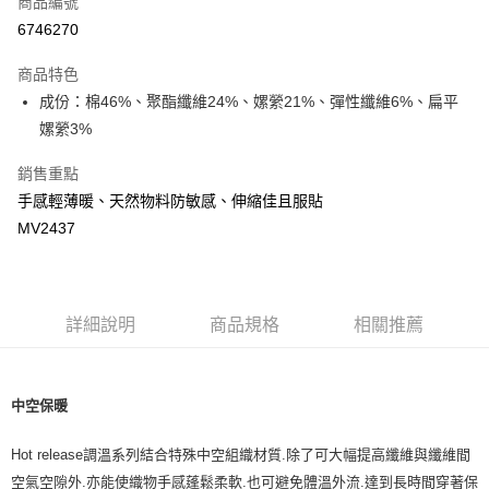
商品編號
LINE Pay
6746270
Apple Pay
商品特色
街口支付
成份：棉46%、聚酯纖維24%、嫘縈21%、彈性纖維6%、扁平
嫘縈3%
悠遊付
銷售重點
ATM付款
手感輕薄暖、天然物料防敏感、伸縮佳且服貼
MV2437
運送方式
宅配
每筆NT$80，滿NT$500(含以上)免運費
詳細說明
商品規格
相關推薦
臺灣離島-金、馬、澎
每筆NT$100，滿NT$1,000(含以上)免運費
中空保暖
Hot release
調溫系列結合特殊中空組織材質
.
除了可大幅提高纖維與纖維間
空氣空隙外
.
亦能使織物手感蓬鬆柔軟
.
也可避免體溫外流
.
達到長時間穿著保