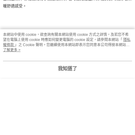
暖舒適感受。
吸濕保暖
本網站中使用 cookie，欲查詢有關本網站使用 cookie 方式之詳情，及若您不希
望在電腦上使用 cookie 時應如何變更電腦的 cookie 設定，請參閱本網站「
隱私
權條款
」之 Cookie 聲明。您繼續使用本網站即表示您同意本公司得按本網站使
Hot release
調溫系列採用日本吸濕保暖素材
.
可迅速對外界濕度及溫度變化
用條款之 Cookie 聲明使用 cookie。
了解更多 >
產生循環反應
.
使肌膚感受前所未有溫暖
.
如同天然羊毛在寒冬般禦寒。
我知道了
抗菌除臭
Hot release
調溫系列融合日本特殊纖維材質
.
使織物具有永久性抗菌除臭效
果
.
使身體肌膚保持乾淨
.
舒爽。
柔棉手感