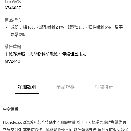
商品編號
LINE Pay
6746057
Apple Pay
商品特色
街口支付
成份：棉46%、聚酯纖維24%、嫘縈21%、彈性纖維6%、扁平
嫘縈3%
悠遊付
銷售重點
ATM付款
手感輕薄暖、天然物料防敏感、伸縮佳且服貼
MV2440
運送方式
宅配
每筆NT$80，滿NT$500(含以上)免運費
詳細說明
商品規格
相關推薦
臺灣離島-金、馬、澎
每筆NT$100，滿NT$1,000(含以上)免運費
中空保暖
Hot release
調溫系列結合特殊中空組織材質
.
除了可大幅提高纖維與纖維間
空氣空隙外
.
亦能使織物手感蓬鬆柔軟
.
也可避免體溫外流
.
達到長時間穿著保