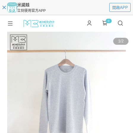
米諾娃
開啟APP
立刻使用官方APP
0
1
/
2