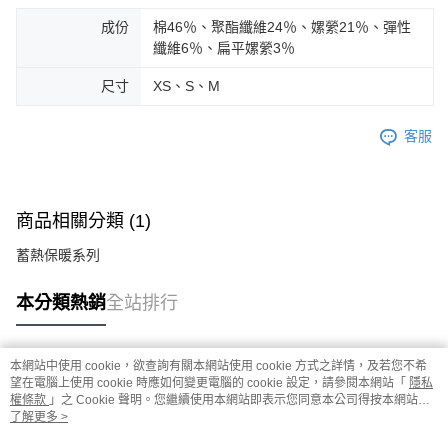
成份
棉46％、聚酯纖維24％、嫘縈21％、彈性
纖維6％、扁平嫘縈3％
尺寸
XS、S、M
客服
商品相關分類 (1)
蓄熱保暖系列
本分類熱銷
全站排行
本網站中使用 cookie，欲查詢有關本網站使用 cookie 方式之詳情，及若您不希
熱門標籤
望在電腦上使用 cookie 時應如何變更電腦的 cookie 設定，請參閱本網站「
隱私
權條款
」之 Cookie 聲明。您繼續使用本網站即表示您同意本公司得按本網站使
用條款之 Cookie 聲明使用 cookie。
了解更多 >