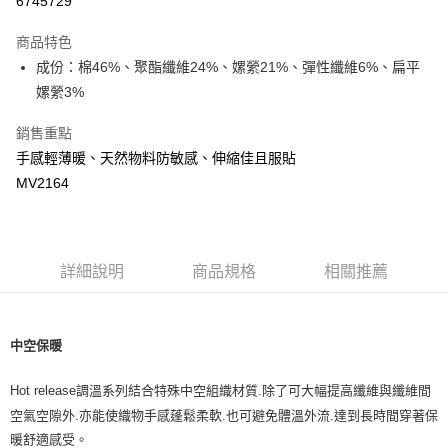
6745729
Apple Pay
商品特色
街口支付
成份：棉46%、聚酯纖維24%、嫘縈21%、彈性纖維6%、扁平
嫘縈3%
悠遊付
銷售重點
ATM付款
手感輕薄暖、天然物料防敏感、伸縮佳且服貼
MV2164
運送方式
宅配
每筆NT$80，滿NT$500(含以上)免運費
詳細說明
商品規格
相關推薦
臺灣離島-金、馬、澎
每筆NT$100，滿NT$1,000(含以上)免運費
中空保暖
Hot release
調溫系列結合特殊中空組織材質
.
除了可大幅提高纖維與纖維間
空氣空隙外
.
亦能使織物手感蓬鬆柔軟
.
也可避免體溫外流
.
達到長時間穿著保
暖舒適感受。