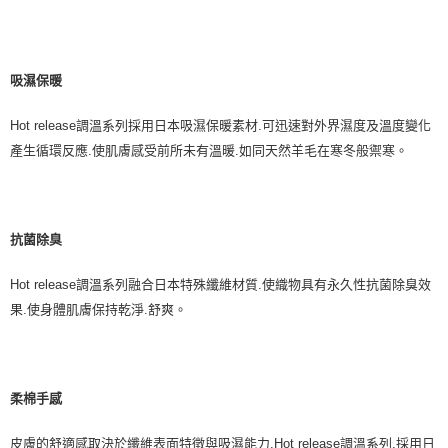
吸濕保暖
Hot release
調溫系列採用日本吸濕保暖素材
.
可迅速對外界濕度及溫度變化
產生循環反應
.
使肌膚感受前所未有溫暖
.
如同天然羊毛在寒冬般禦寒。
抗菌除臭
Hot release
調溫系列融合日本特殊纖維材質
.
使織物具有永久性抗菌除臭效
果
.
使身體肌膚保持乾淨
.
舒爽。
柔棉手感
皮膚的舒適感取決於纖維表面特徵與吸濕能力
.Hot release
調溫系列
.
採用日