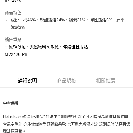
6742540
Apple Pay
商品特色
街口支付
成份：棉46%、聚酯纖維24%、嫘縈21%、彈性纖維6%、扁平
嫘縈3%
悠遊付
銷售重點
ATM付款
手感輕薄暖、天然物料防敏感、伸縮佳且服貼
MV2426-PB
運送方式
宅配
每筆NT$80，滿NT$500(含以上)免運費
詳細說明
商品規格
相關推薦
臺灣離島-金、馬、澎
每筆NT$100，滿NT$1,000(含以上)免運費
中空保暖
Hot release
調溫系列結合特殊中空組織材質
.
除了可大幅提高纖維與纖維間
空氣空隙外
.
亦能使織物手感蓬鬆柔軟
.
也可避免體溫外流
.
達到長時間穿著保
暖舒適感受。