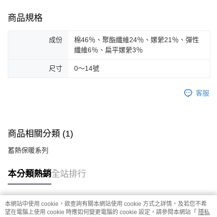
商品規格
成份
棉46％、聚酯纖維24％、嫘縈21％、彈性
纖維6％、扁平嫘縈3％
尺寸
0～14號
客服
商品相關分類 (1)
蓄熱保暖系列
本分類熱銷
全站排行
本網站中使用 cookie，欲查詢有關本網站使用 cookie 方式之詳情，及若您不希
熱門標籤
望在電腦上使用 cookie 時應如何變更電腦的 cookie 設定，請參閱本網站「
隱私