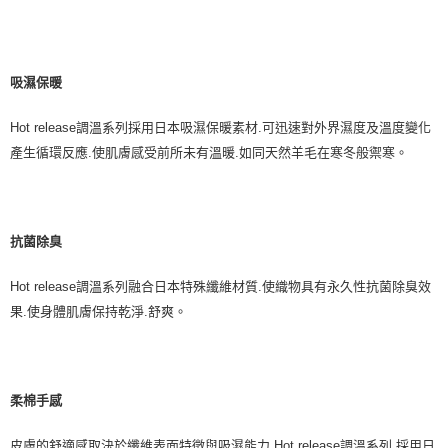
吸濕保暖
Hot release
調溫系列採用日本吸濕保暖素材
.
可迅速對外界濕度及溫度變化
產生循環反應
.
使肌膚感受前所未有溫暖
.
如同天然羊毛在寒冬般禦寒。
抗菌除臭
Hot release
調溫系列融合日本特殊纖維材質
.
使織物具有永久性抗菌除臭效
果
.
使身體肌膚保持乾淨
.
舒爽。
柔棉手感
皮膚的舒適感取決於纖維表面特徵與吸濕能力
.Hot release
調溫系列
.
採用日