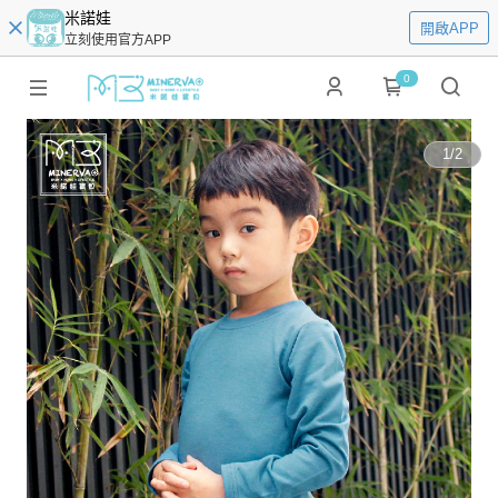
米諾娃
開啟APP
立刻使用官方APP
0
1
/
2