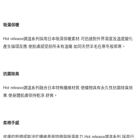
吸濕保暖
Hot release
調溫系列採用日本吸濕保暖素材
.
可迅速對外界濕度及溫度變化
產生循環反應
.
使肌膚感受前所未有溫暖
.
如同天然羊毛在寒冬般禦寒。
抗菌除臭
Hot release
調溫系列融合日本特殊纖維材質
.
使織物具有永久性抗菌除臭效
果
.
使身體肌膚保持乾淨
.
舒爽。
柔棉手感
皮膚的舒適感取決於纖維表面特徵與吸濕能力
.Hot release
調溫系列
.
採用日