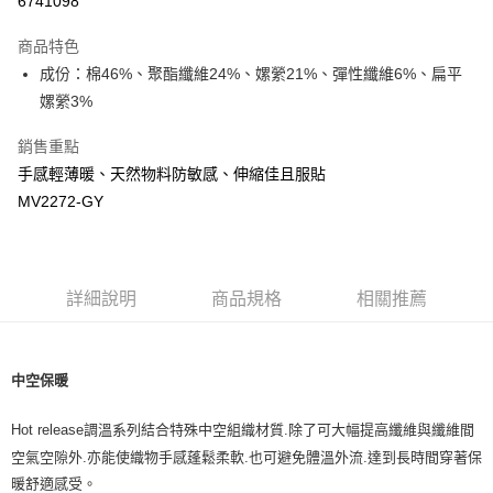
6741098
Apple Pay
商品特色
街口支付
成份：棉46%、聚酯纖維24%、嫘縈21%、彈性纖維6%、扁平
嫘縈3%
悠遊付
銷售重點
ATM付款
手感輕薄暖、天然物料防敏感、伸縮佳且服貼
MV2272-GY
運送方式
宅配
每筆NT$80，滿NT$500(含以上)免運費
詳細說明
商品規格
相關推薦
臺灣離島-金、馬、澎
每筆NT$100，滿NT$1,000(含以上)免運費
中空保暖
Hot release
調溫系列結合特殊中空組織材質
.
除了可大幅提高纖維與纖維間
空氣空隙外
.
亦能使織物手感蓬鬆柔軟
.
也可避免體溫外流
.
達到長時間穿著保
暖舒適感受。