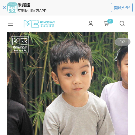
米諾娃
開啟APP
立刻使用官方APP
0
1
/
2