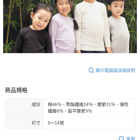
顯示電腦版詳細說明
商品規格
成份
棉46％、聚酯纖維24％、嫘縈21％、彈性
纖維6％、扁平嫘縈3％
尺寸
0～14號
客服