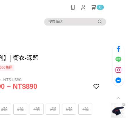
0
列】│衛衣-深藍
500免運
~ NT$1,580
0 ~ NT$890
2號
3號
4號
5號
6號
7號