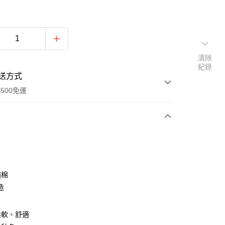
清除
紀錄
送方式
500免運
次付款
純棉
造
柔軟、舒適