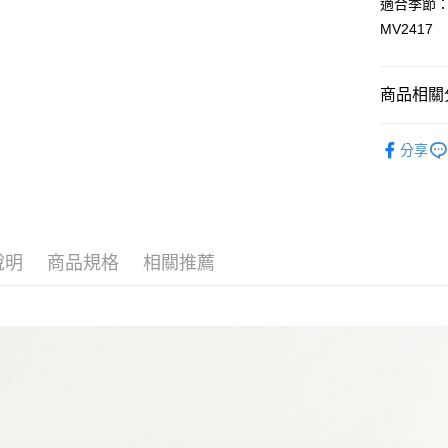
適合季節
ATM付款
MV2417
運送方式
商品相關分
宅配
嬰幼兒 | 
每筆NT$8
分享
臺灣離島-
每筆NT$1
說明
商品規格
相關推薦