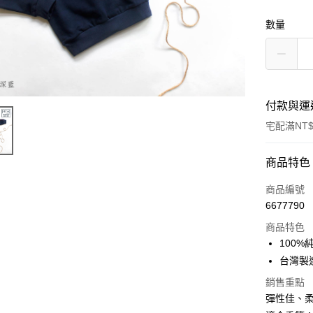
數量
付款與運
宅配滿NT$
付款方式
商品特色
信用卡一
商品編號
6677790
LINE Pay
商品特色
Apple Pay
100%
台灣製
街口支付
銷售重點
悠遊付
彈性佳、