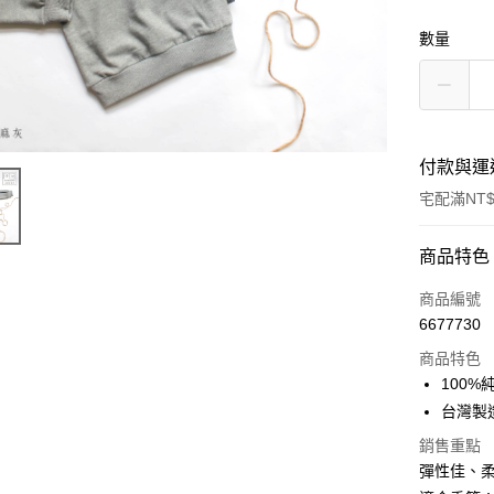
數量
付款與運
宅配滿NT$
付款方式
商品特色
信用卡一
商品編號
6677730
LINE Pay
商品特色
Apple Pay
100%
台灣製
街口支付
銷售重點
悠遊付
彈性佳、