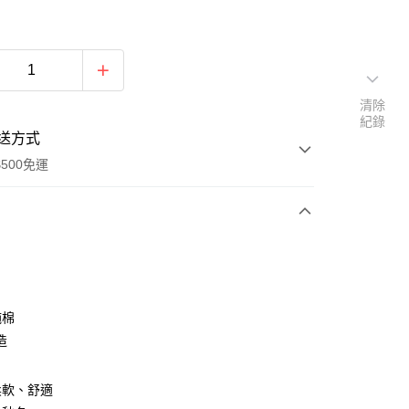
清除
紀錄
送方式
500免運
次付款
純棉
造
柔軟、舒適