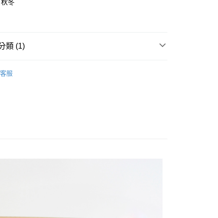
：秋冬
類 (1)
秋冬服飾
運動休閒衣褲
0，滿NT$500(含以上)免運費
客服
金、馬、澎
00，滿NT$1,000(含以上)免運費