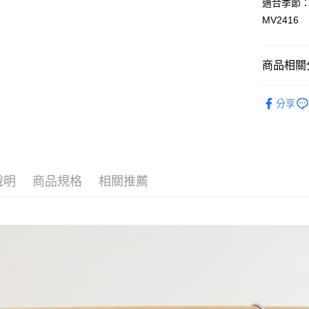
適合季節
ATM付款
MV2416
運送方式
商品相關分
宅配
嬰幼兒 | 
每筆NT$8
分享
臺灣離島-
每筆NT$1
說明
商品規格
相關推薦