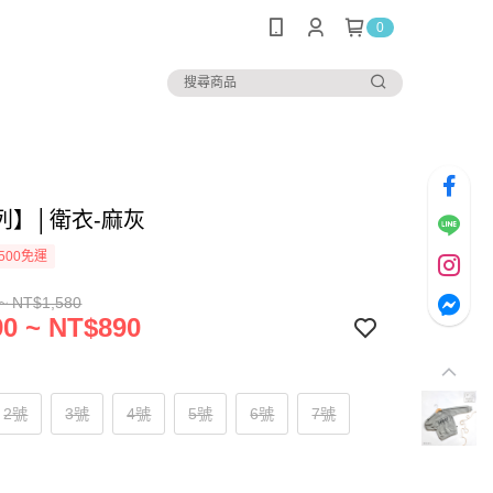
0
列】│衛衣-麻灰
500免運
~ NT$1,580
0 ~ NT$890
2號
3號
4號
5號
6號
7號