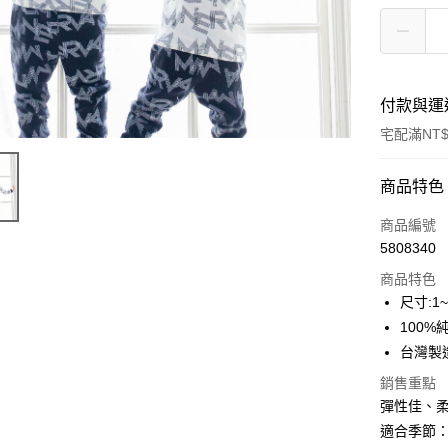
付款與運
宅配滿NT$
付款方式
商品特色
信用卡一
商品編號
5808340
Apple Pay
商品特色
悠遊付
尺寸:1
100%
ATM付款
台灣製
銷售重點
運送方式
彈性佳、
適合季節
宅配