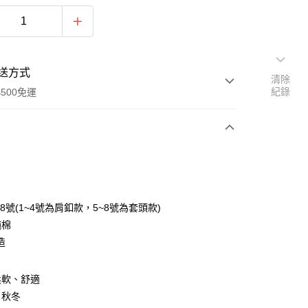
送方式
清除
紀錄
500免運
次付款
~8號(1~4號為肩釦款，5~8號為套頭款)
純棉
造
柔軟、舒適
：秋冬