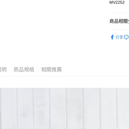
MV2252
每筆NT$8
臺灣離島-
商品相關分
每筆NT$1
嬰幼兒 | 
分享
人氣商品
說明
商品規格
相關推薦