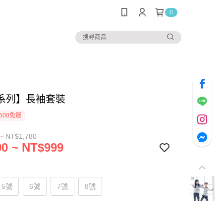
0
系列】長袖套裝
500免運
~ NT$1,780
0 ~ NT$999
5號
6號
7號
8號