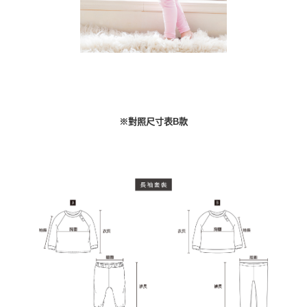
※對照尺寸表B款