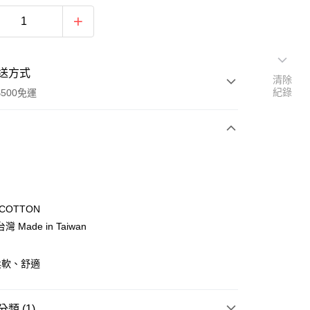
送方式
清除
紀錄
500免運
次付款
COTTON
 Made in Taiwan
柔軟、舒適
類 (1)