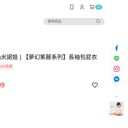
0
rva米諾娃 | 【夢幻紫藤系列】長袖包屁衣
500免運
99