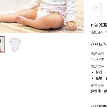
付款與運
宅配滿NT$
付款方式
商品特色
信用卡一
商品編號
4807730
LINE Pay
商品特色
Apple Pay
材質： 
產地：台灣
街口支付
銷售重點
悠遊付
彈性佳、
ATM付款
商品相關分