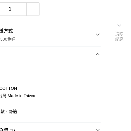
送方式
清除
紀錄
500免運
次付款
COTTON
 Made in Taiwan
柔軟、舒適
類 (1)