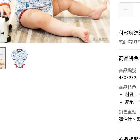
付款與運
宅配滿NT$
付款方式
商品特色
信用卡一
商品編號
4807232
LINE Pay
商品特色
Apple Pay
材質： 
產地：台灣
街口支付
銷售重點
悠遊付
彈性佳、
ATM付款
商品相關分