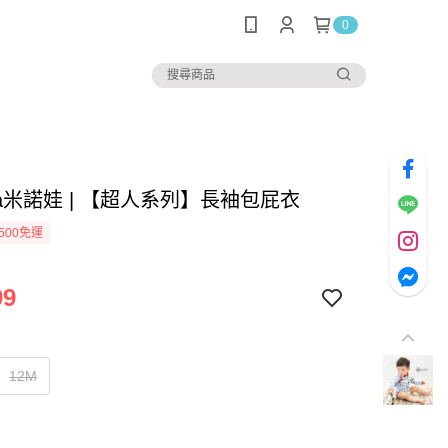
0
rva米諾娃 | 【超人系列】長袖包屁衣
500免運
99
12M