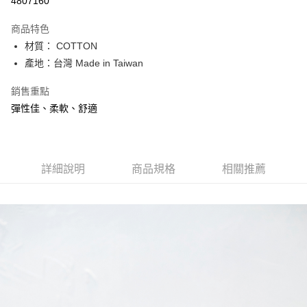
4807160
Apple Pay
商品特色
街口支付
材質： COTTON
產地：台灣 Made in Taiwan
悠遊付
銷售重點
ATM付款
彈性佳、柔軟、舒適
運送方式
宅配
每筆NT$80，滿NT$500(含以上)免運費
詳細說明
商品規格
相關推薦