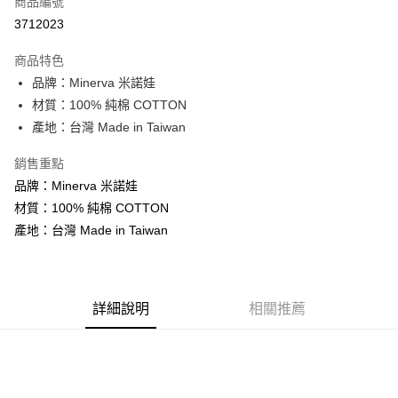
商品編號
LINE Pay
3712023
Apple Pay
商品特色
街口支付
品牌：Minerva 米諾娃
材質：100% 純棉 COTTON
悠遊付
產地：台灣 Made in Taiwan
ATM付款
銷售重點
品牌：Minerva 米諾娃
運送方式
材質：100% 純棉 COTTON
宅配
產地：台灣 Made in Taiwan
每筆NT$80，滿NT$500(含以上)免運費
詳細說明
相關推薦