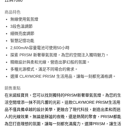
11947080
Apple Pay
商品特色
街口支付
無線使用氣氛燈
3段色溫調節
悠遊付
細微亮度調節
ATM付款
智慧記憶功能
2,600mAh容量電池可使用50小時
運送方式
探索 PRISM 新奢華氣氛燈，為您的空間注入獨特魅力。
精緻設計與柔和光線，營造出夢幻般的氛圍。
宅配
多種光源模式，滿足不同場合的需求。
每筆NT$80，滿NT$500(含以上)免運費
選擇 CLAYMORE PRISM 生活用品，讓每一刻都充滿格調。
臺灣離島-金、馬、澎
銷售重點
每筆NT$100，滿NT$1,000(含以上)免運費
在米諾娃寶貝，您可以找到獨特的PRISM新奢華氣氛燈，為您的生
活空間增添一抹不同凡響的光彩。這款CLAYMORE PRISM生活用
品不僅具備卓越的設計美學，更融合了現代科技，創造出柔和而迷
人的光線效果。無論是靜謐的夜晚，還是熱鬧的聚會，PRISM都能
為您打造理想的氛圍，讓每一刻都充滿魔力。選擇PRISM，讓生活