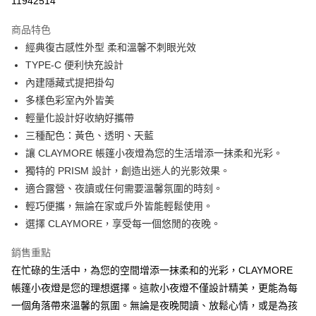
11942514
Apple Pay
商品特色
街口支付
經典復古感性外型 柔和溫馨不刺眼光效
TYPE-C 便利快充設計
悠遊付
內建隱藏式提把掛勾
ATM付款
多樣色彩室內外皆美
輕量化設計好收納好攜帶
運送方式
三種配色：黃色、透明、天藍
讓 CLAYMORE 帳篷小夜燈為您的生活增添一抹柔和光彩。
宅配
獨特的 PRISM 設計，創造出迷人的光影效果。
每筆NT$80，滿NT$500(含以上)免運費
適合露營、夜讀或任何需要溫馨氛圍的時刻。
臺灣離島-金、馬、澎
輕巧便攜，無論在家或戶外皆能輕鬆使用。
每筆NT$100，滿NT$1,000(含以上)免運費
選擇 CLAYMORE，享受每一個悠閒的夜晚。
銷售重點
在忙碌的生活中，為您的空間增添一抹柔和的光彩，CLAYMORE
帳篷小夜燈是您的理想選擇。這款小夜燈不僅設計精美，更能為每
一個角落帶來溫馨的氛圍。無論是夜晚閱讀、放鬆心情，或是為孩