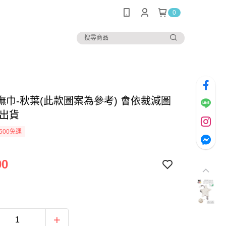
0
撫巾-秋葉(此款圖案為參考) 會依裁減圖
機出貨
500免運
90