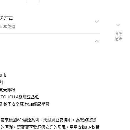
送方式
500免運
清除
紀錄
次付款
撫巾
設計
0支天絲棉
D TOUCH A級魔豆凸粒
摸 給予安全感 增加觸感學習
帶來德國Wir秘婭系列、天絲魔豆安撫巾，為您的寶寶
暖的呵護。讓寶寶享受舒適安詳的睡眠，星星安撫巾-秋葉