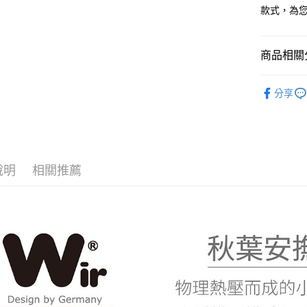
款式，為
宅配
每筆NT$8
商品相關分
臺灣離島-
每筆NT$1
德國Wir
分享
豆安撫巾
說明
相關推薦