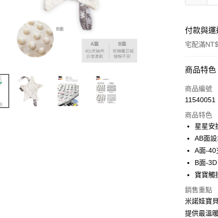
付款與運
宅配滿NT$
付款方式
商品特色
信用卡一
商品編號
11540051
LINE Pay
商品特色
Apple Pay
星星安
AB面
街口支付
A面-4
悠遊付
B面-3
寶寶觸
ATM付款
銷售重點
米諾娃寶貝
運送方式
提供最溫