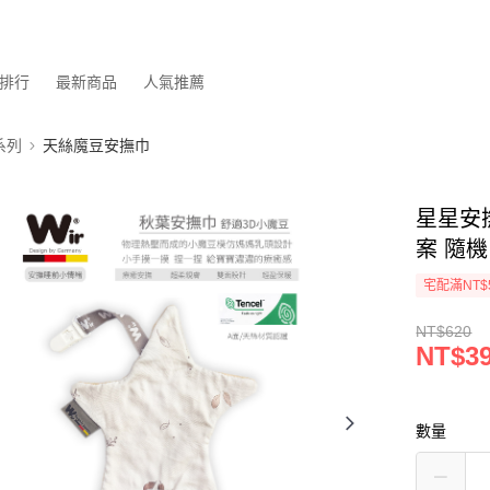
排行
最新商品
人氣推薦
系列
天絲魔豆安撫巾
星星安
案 隨
宅配滿NT$
NT$620
NT$3
數量