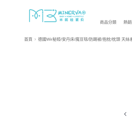
商品分類
熱銷
首頁
德國Wir秘婭/安丹床/魔豆毯/防踢被/抱枕/枕頭 天絲