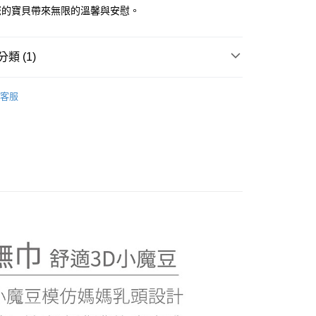
您的寶貝帶來無限的溫馨與安慰。
0，滿NT$500(含以上)免運費
類 (1)
金、馬、澎
00，滿NT$1,000(含以上)免運費
秘婭/安丹床/魔豆毯/防踢被/抱枕/枕頭 天絲系列
天絲魔
客服