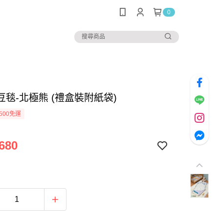
0
豆毯-北極熊 (禮盒裝附紙袋)
500免運
680