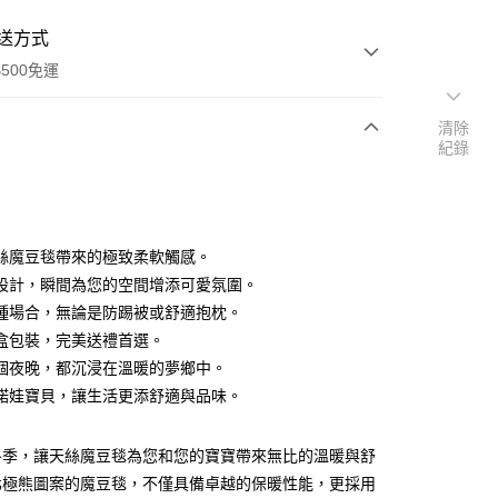
送方式
500免運
清除
紀錄
次付款
絲魔豆毯帶來的極致柔軟觸感。
設計，瞬間為您的空間增添可愛氛圍。
種場合，無論是防踢被或舒適抱枕。
盒包裝，完美送禮首選。
個夜晚，都沉浸在溫暖的夢鄉中。
諾娃寶貝，讓生活更添舒適與品味。
冬季，讓天絲魔豆毯為您和您的寶寶帶來無比的溫暖與舒
北極熊圖案的魔豆毯，不僅具備卓越的保暖性能，更採用