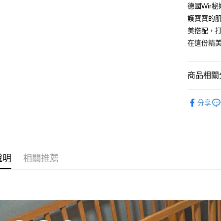
德國Wir
每筆NT$8
護寶寶的
臺灣離島-
美搭配，
每筆NT$1
在這份精
商品相關分
德國Wir
分享
豆毯
說明
相關推薦