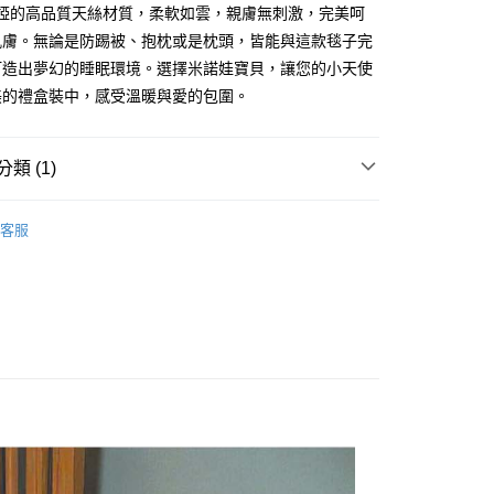
秘婭的高品質天絲材質，柔軟如雲，親膚無刺激，完美呵
0，滿NT$500(含以上)免運費
肌膚。無論是防踢被、抱枕或是枕頭，皆能與這款毯子完
金、馬、澎
打造出夢幻的睡眠環境。選擇米諾娃寶貝，讓您的小天使
00，滿NT$1,000(含以上)免運費
美的禮盒裝中，感受溫暖與愛的包圍。
類 (1)
秘婭/安丹床/魔豆毯/防踢被/抱枕/枕頭 天絲系列
天絲魔
客服