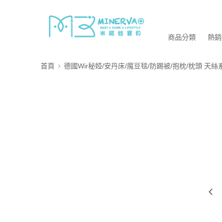
商品分類
熱銷
首頁
德國Wir秘婭/安丹床/魔豆毯/防踢被/抱枕/枕頭 天絲