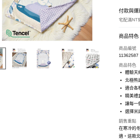
付款與運
宅配滿NT$
付款方式
商品特色
信用卡一
商品編號
11362587
LINE Pay
商品特色
Apple Pay
體驗天
北極熊
街口支付
適合各
悠遊付
精美禮
讓每一
ATM付款
選擇米
銷售重點
運送方式
在寒冷的
適。這款
宅配