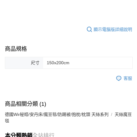
顯示電腦版詳細說明
商品規格
尺寸
150x200cm
客服
商品相關分類 (1)
德國Wir秘婭/安丹床/魔豆毯/防踢被/抱枕/枕頭 天絲系列
天絲魔豆
毯
本分類熱銷
全站排行