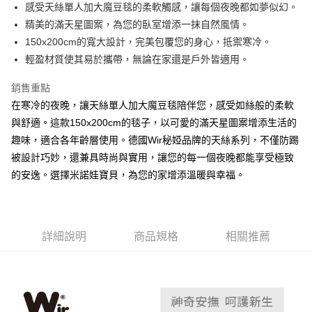
街口支付
感受天絲單人加大魔豆毯的柔軟觸感，讓每個夜晚都如夢似幻。
精美的滿天星圖案，為您的臥室增添一抹自然風情。
悠遊付
150x200cm的寬大設計，完美包覆您的身心，抵禦寒冷。
ATM付款
輕盈材質使其易於攜帶，無論在家還是戶外皆適用。
銷售重點
運送方式
在寒冷的夜晚，讓天絲單人加大魔豆毯陪伴您，感受如絲般的柔軟
宅配
與舒適。這款150x200cm的毯子，以可愛的滿天星圖案增添生活的
每筆NT$80，滿NT$500(含以上)免運費
趣味，適合各年齡層使用。德國Wir秘婭品牌的天絲系列，不僅防踢
臺灣離島-金、馬、澎
被設計巧妙，還兼具時尚與實用，讓您的每一個夜晚都能享受極致
的安逸。選擇米諾娃寶貝，為您的家增添溫暖與幸福。
每筆NT$100，滿NT$1,000(含以上)免運費
詳細說明
商品規格
相關推薦